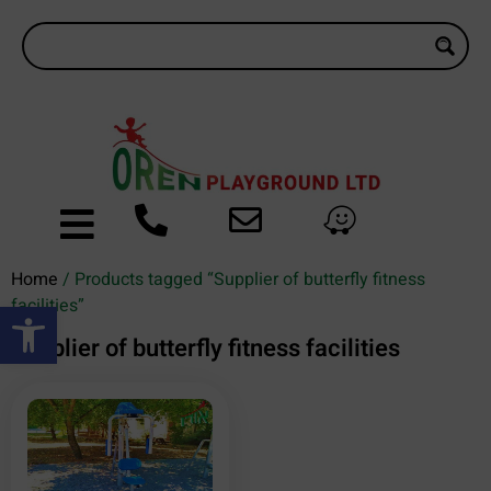
Home
/ Products tagged “Supplier of butterfly fitness
Open toolbar
facilities”
Supplier of butterfly fitness facilities