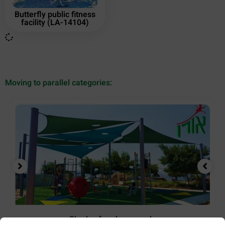
Butterfly public fitness
facility (LA-14104)
Moving to parallel categories:
Shades for playgrounds