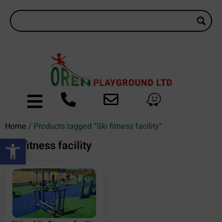
Home
/ Products tagged “Ski fitness facility”
Open toolbar
Ski fitness facility