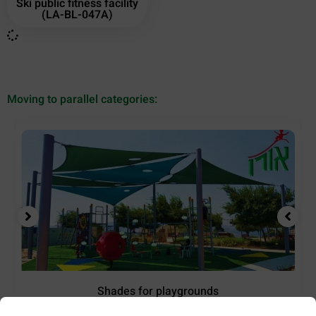
Ski public fitness facility
(LA-BL-047A)
Moving to parallel categories:
Shades for playgrounds