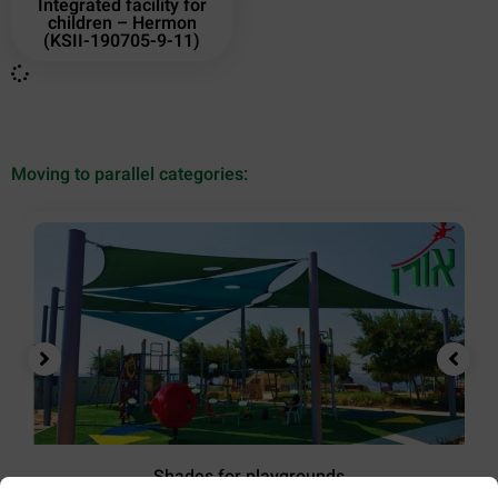
Integrated facility for
children – Hermon
(KSII-190705-9-11)
Moving to parallel categories:
Shades for playgrounds