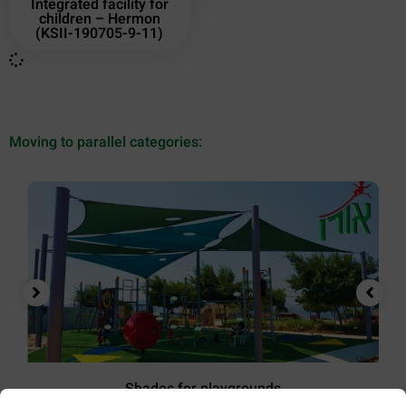
Integrated facility for
children – Hermon
(KSII-190705-9-11)
Moving to parallel categories:
Shades for playgrounds