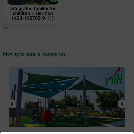
Integrated facility for
children – Hermon
(KSII-190705-9-11)
Moving to parallel categories: