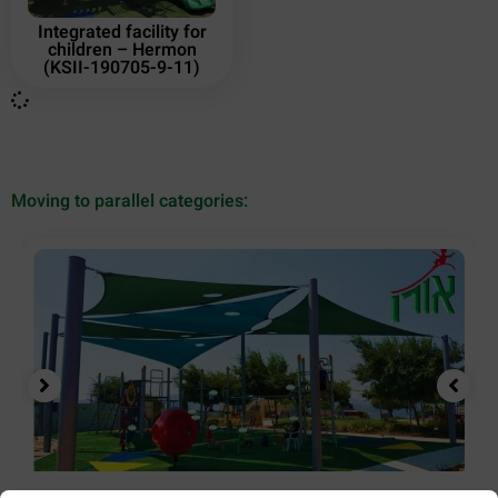
Integrated facility for
children – Hermon
(KSII-190705-9-11)
Moving to parallel categories: