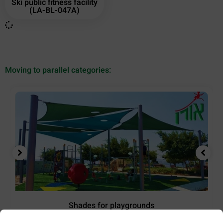
Ski public fitness facility
(LA-BL-047A)
Moving to parallel categories:
Shades for playgrounds