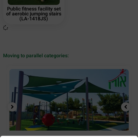
Public fitness facility set
of aerobic jumping stairs
(LA-1418JS)
Moving to parallel categories: