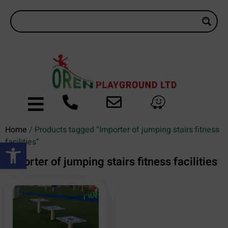
Home
/ Products tagged “Importer of jumping stairs fitness
Open toolbar
facilities”
Importer of jumping stairs fitness facilities