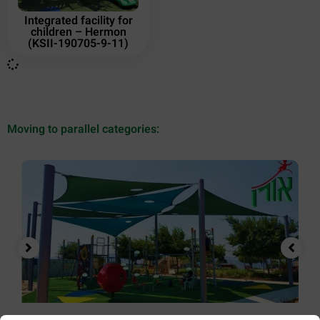
Integrated facility for
children – Hermon
(KSII-190705-9-11)
Moving to parallel categories: