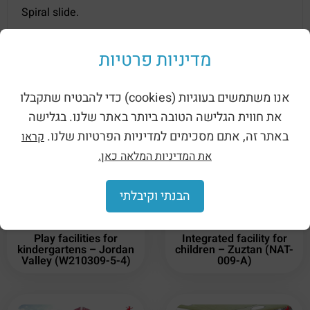
Spiral slide.
Climbing ladder to the tower.
מדיניות פרטיות
Rope climbing net.
A straight slide 2 m long.
אנו משתמשים בעוגיות (cookies) כדי להבטיח שתקבלו
את חווית הגלישה הטובה ביותר באתר שלנו. בגלישה
באתר זה, אתם מסכימים למדיניות הפרטיות שלנו.
קראו
Related products
את המדיניות המלאה כאן.
הבנתי וקיבלתי
Play facilities for
Integrated facility for
kindergartens – Jordan
children – Zuztan (NAT-
Valley (W210309-5-4)
009-A)