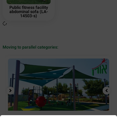
Public fitness facility
abdominal sofa (LA-
14503-s)
Moving to parallel categories: