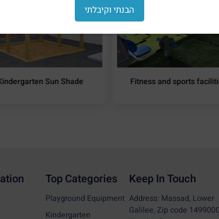
הבנתי וקיבלתי
Kindergarten Sun Shade
Fitness and sports facilit
ation
Top Categories
Keep In Touch
Playground Equipment
Address: Massad, Lower
Galilee, Zip code 149900
Kindergarten