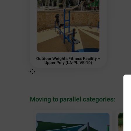
Outdoor Weights Fitness Facility –
Upper Poly (LA-PLIVE-10)
Moving to parallel categories: