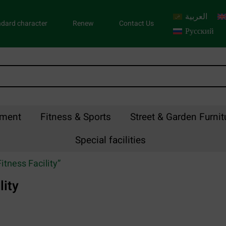
العربية
dard character
Renew
Contact Us
Русский
pment
Fitness & Sports
Street & Garden Furnit
Special facilities
itness Facility”
lity