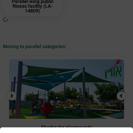
Parallel wing public
fitness facility (LA-
14809)
Moving to parallel categories:
Shades for playgrounds