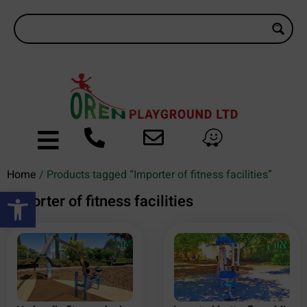
Home
/ Products tagged “Importer of fitness facilities”
Open toolbar
Importer of fitness facilities