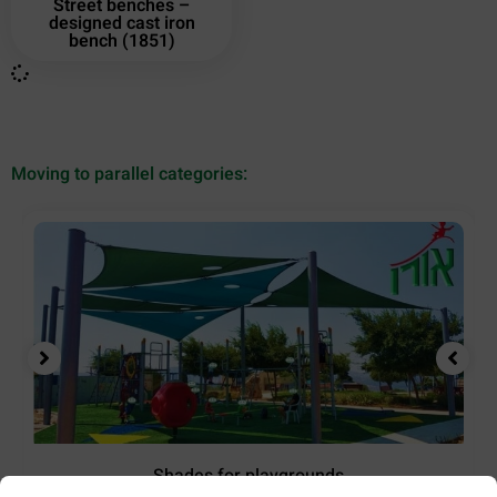
Street benches –
designed cast iron
bench (1851)
Moving to parallel categories:
Shades for playgrounds