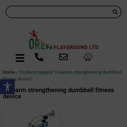
Home
/ Products tagged “Forearm strengthening dumbbell
Open toolbar
fitness device”
Forearm strengthening dumbbell fitness
device