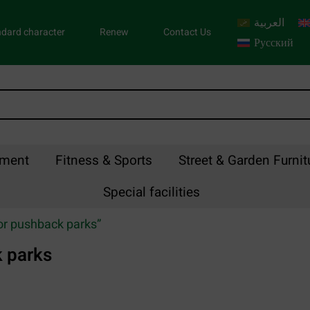
العربية
dard character
Renew
Contact Us
Русский
pment
Fitness & Sports
Street & Garden Furnit
Special facilities
for pushback parks”
k parks