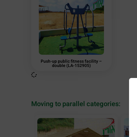
Push-up public fitness facility –
double (LA-152905)
Moving to parallel categories: