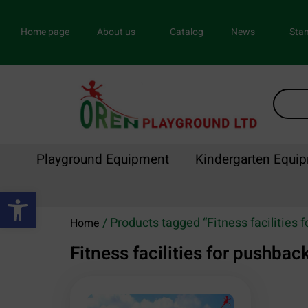
Home page
About us
Catalog
News
Stan
Playground Equipment
Kindergarten Equi
Open toolbar
/ Products tagged “Fitness facilities 
Home
Fitness facilities for pushbac