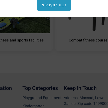
הבנתי וקיבלתי
tness and sports facilities
Combat fitness course
ation
Top Categories
Keep In Touch
Playground Equipment
Address: Massad, Lower
Galilee, Zip code 149900
Kindergarten