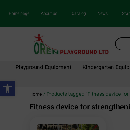
Home page
About us
Catalog
News
Stan
Playground Equipment
Kindergarten Equi
Open toolbar
/ Products tagged “Fitness device for
Home
Fitness device for strengthen