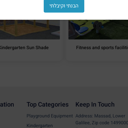
הבנתי וקיבלתי
Kindergarten Sun Shade
Fitness and sports facilit
ation
Top Categories
Keep In Touch
Playground Equipment
Address: Massad, Lower
Galilee, Zip code 149900
Kindergarten