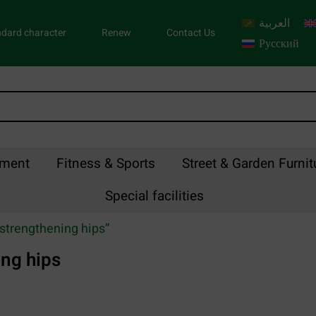
العربية
dard character
Renew
Contact Us
Русский
pment
Fitness & Sports
Street & Garden Furnit
Special facilities
 strengthening hips”
ing hips