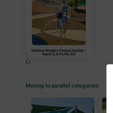
Outdoor Weights Fitness Facility –
Squat (LA-PLIVE-02)
Moving to parallel categories: