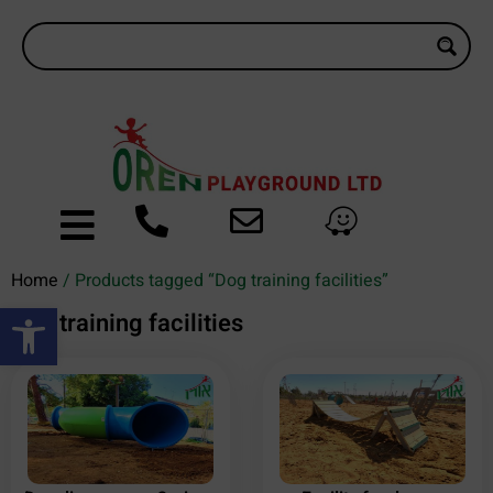
Home
/ Products tagged “Dog training facilities”
Open toolbar
Dog training facilities