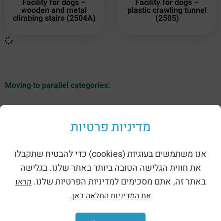
Facility for dogs –
Facility for dogs –
wooden and metal
plastic crawling tunnel
climbing stairs (2504A)
(2505)
Moving to parallel categories:
מדיניות פרטיות
אנו משתמשים בעוגיות (cookies) כדי להבטיח שתקבלו
את חווית הגלישה הטובה ביותר באתר שלנו. בגלישה
באתר זה, אתם מסכימים למדיניות הפרטיות שלנו.
קראו
את המדיניות המלאה כאן.
Shades for playgrounds