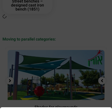
Street benches –
designed cast iron
bench (1851)
Moving to parallel categories:
Shades for playgrounds