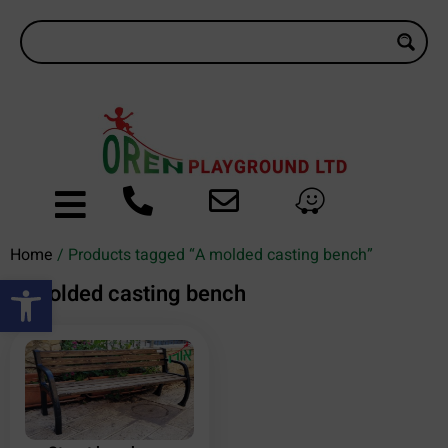
Home
/ Products tagged “A molded casting bench”
Open toolbar
A molded casting bench