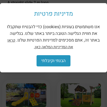
A straight slide 2 m long.
מדיניות פרטיות
Related products
אנו משתמשים בעוגיות (cookies) כדי להבטיח שתקבלו
את חווית הגלישה הטובה ביותר באתר שלנו. בגלישה
באתר זה, אתם מסכימים למדיניות הפרטיות שלנו.
קראו
את המדיניות המלאה כאן.
Play facilities for
Metal amusement
kindergartens – Jordan
device – Neptune
הבנתי וקיבלתי
Valley (W210309-5-4)
(העתק) (העתק) (העתק)
(העתק) (העתק) (העתק)
(99076)