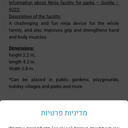
Information about Ninja facility for parks – Gorilla –
9222:
Description of the facility:
A challenging and fun ninja device for the whole
family, and also improves grip and strengthens hand
and body muscles.
Dimensions:
height 2.2 m,
length 4.2 m,
Width 0.8 m.
*Can be placed in public gardens, playgrounds,
holiday villages and parks and more.
Related products
מדיניות פרטיות