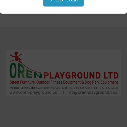
children – a designed
children – a luxurious
wooden house (99270)
wooden house (2801)