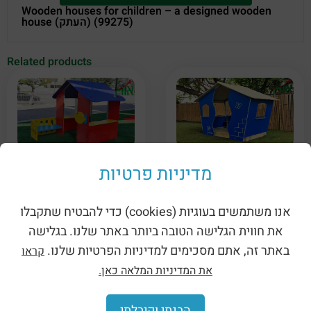
Wooden houses for children – a designed wooden
house (העתק) (99275)
Related products
Playhouse with balcony
Children’s playhouse
for children (2851)
(99279)
מדיניות פרטיות
אנו משתמשים בעוגיות (cookies) כדי להבטיח שתקבלו
את חווית הגלישה הטובה ביותר באתר שלנו. בגלישה
באתר זה, אתם מסכימים למדיניות הפרטיות שלנו.
קראו
את המדיניות המלאה כאן.
Wooden houses for
Wooden houses for
הבנתי וקיבלתי