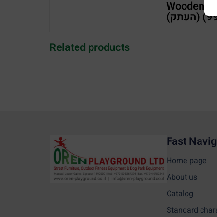
Wooden hous
Related products
Fast Navig
Home page
About us
Catalog
Standard char