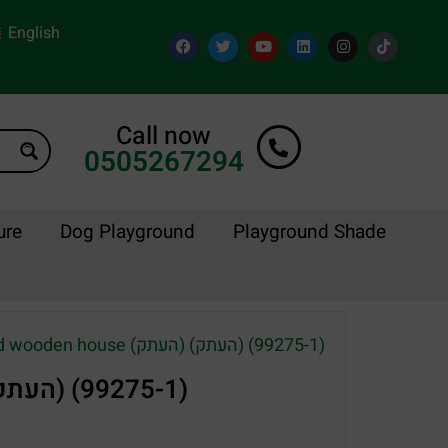
English
Call now
0505267294
ure
Dog Playground
Playground Shade
/ Wooden houses for children – a designed wooden house (העתק) (העתק) (99275-1)
Wooden houses for children – a designed wooden house (העתק) (העתק) (99275-1)