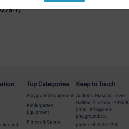
es for children – a designed wooden house (העתק
(העתק) (99275-1)
ation
Top Categories
Keep In Touch
Playground Equipment
Address: Massad, Lower
Galilee, Zip code 149900
Kindergarten
Email: info@oren-
Equipment
playground.co.il
Fitness & Sports
phone: 0505267294
acter and