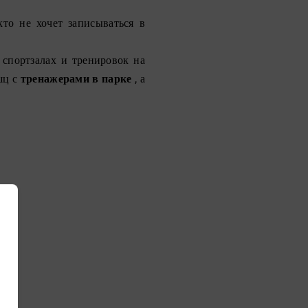
то не хочет записываться в
 спортзалах и тренировок на
шц с
тренажерами в парке
, а