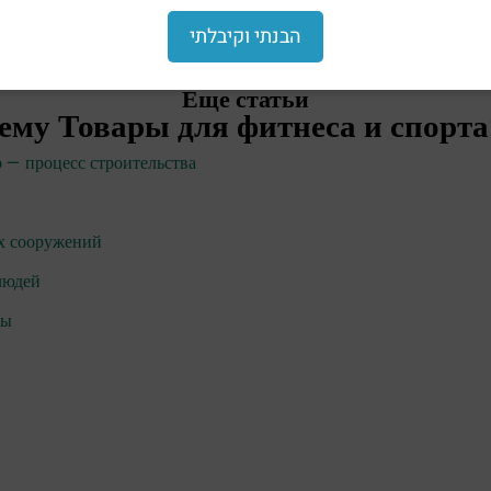
הבנתי וקיבלתי
Еще статьи
тему
Товары для фитнеса и спорта
 — процесс строительства
х сооружений
людей
ры