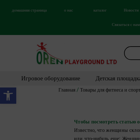
домашняя страница
о нас
каталог
Новости
Связаться с на
Игровое оборудование
Детская площадк
Открыть панель инструментов
/
Главная
Товары для фитнеса и спор
Чтобы посмотреть статью о
Известно, что женщины склонн
или что-нибудь еще; Женщин