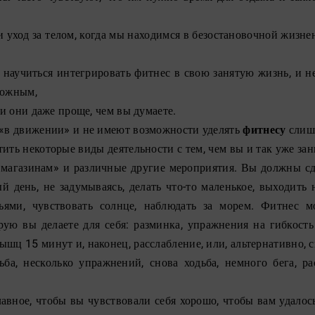
и уход за телом, когда мы находимся в безостановочной жизнен
научиться интегрировать фитнес в свою занятую жизнь, и не
можным,
 и они даже проще, чем вы думаете.
 «в движении» и не имеют возможности уделять
фитнесу
слишк
ть некоторые виды деятельности с тем, чем вы и так уже зани
о магазинам» и различные другие мероприятия. Вы должны сд
 день, не задумываясь, делать что-то маленькое, выходить 
зьями, чувствовать солнце, наблюдать за морем. Фитнес 
орую вы делаете для себя: разминка, упражнения на гибкость
шц 15 минут и, наконец, расслабление, или, альтернативно, 
ьба, несколько упражнений, снова ходьба, немного бега, ра
лавное, чтобы вы чувствовали себя хорошо, чтобы вам удалос