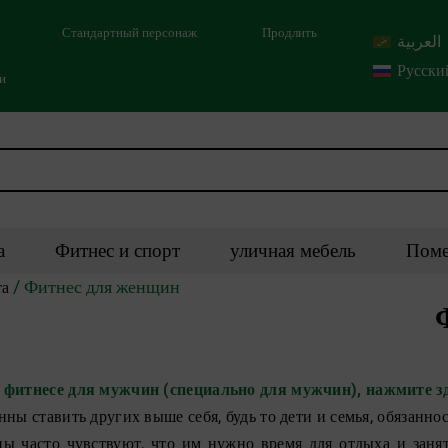
Стандартный персонаж
Продлить
العربية
Русски
ми
а
Фитнес и спорт
уличная мебель
Поме
/ Фитнес для женщин
та
 фитнесе для мужчин (специально для мужчин), нажмите зд
ы ставить других выше себя, будь то дети и семья, обязаннос
ы часто чувствуют, что им нужно время для отдыха и заняти