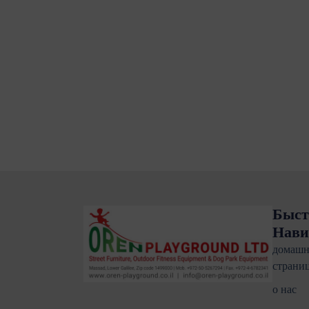
Быст
Нави
домашн
страни
о нас