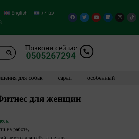
English
עברית
й
Позвони сейчас
0505267294
щения для собак
сараи
особенный
Фитнес для женщин
есь.
ти на работе,
й чем-то для себя, а не для