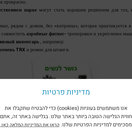
бя прекрасно.
ественном парке
могут стать хорошим решением для тех, к
ные, рядом с домом, без «витрины», которая практикуется в
е совместить
аэробные фитнес-
тренировки и укрепление мы
тивный инвентарь
, например:
ремень TRX
и ремни для штанги.
מדיניות פרטיות
אנו משתמשים בעוגיות (cookies) כדי להבטיח שתקבלו את
חווית הגלישה הטובה ביותר באתר שלנו. בגלישה באתר זה, אתם
מסכימים למדיניות הפרטיות שלנו.
קראו את המדיניות המלאה כאן.