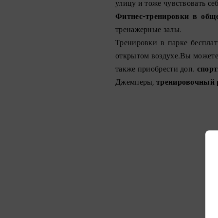
улицу и тоже чувствовать се
Фитнес-тренировки в общ
тренажерные залы.
Тренировки в парке бесплат
открытом воздухе.Вы может
также приобрести доп.
спор
Джемперы,
тренировочный 