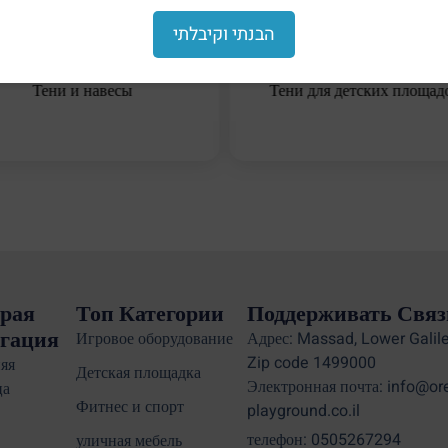
הבנתי וקיבלתי
Тени и навесы
Тени для детских площад
рая
Топ Категории
Поддерживать Связ
гация
Игровое оборудование
Адрес: Massad, Lower Galile
Zip code 1499000
яя
Детская площадка
Электронная почта: info@or
ца
Фитнес и спорт
playground.co.il
телефон: 0505267294
уличная мебель