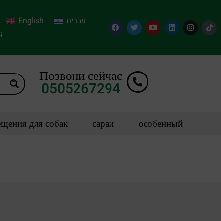
English
עברית
й
Позвони сейчас
0505267294
щения для собак
сараи
особенный