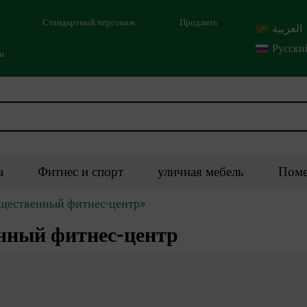
Стандартный персонаж
Продлить
العربية
Русски
ми
а
Фитнес и спорт
уличная мебель
Поме
бщественный фитнес-центр»
нный фитнес-центр