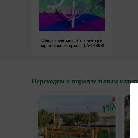
Общественный фитнес-центр в
параллельном крыле (LA-14809)
Переходим к параллельным катег