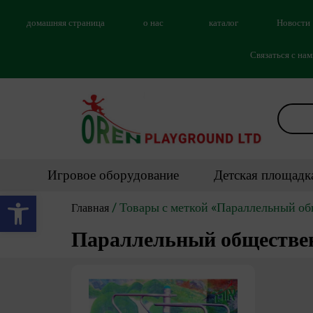
домашняя страница
о нас
каталог
Новости
Связаться с на
Игровое оборудование
Детская площадк
Открыть панель инструментов
/ Товары с меткой «Параллельный о
Главная
Параллельный обществе