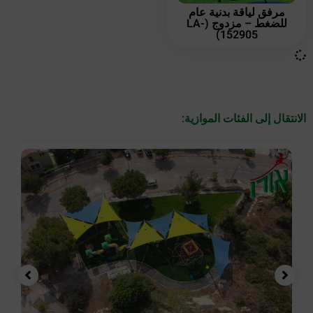
مرفق لياقة بدنية عام
للضغط – مزدوج (LA-
152905)
الانتقال إلى الفئات الموازية: