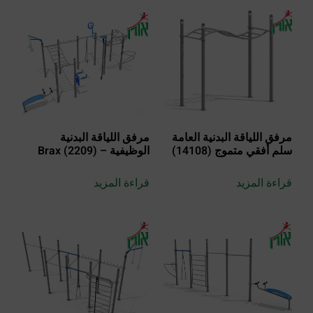
مرفق اللياقة البدنية العامة
مرفق اللياقة البدنية
سلم أفقي متموج (14108)
الوظيفية – Brax (2209)
قراءة المزيد
قراءة المزيد