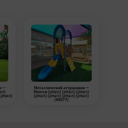
н —
Металлический аттракцион —
Нептун (העתק) (העתק) (העתק)
(העתק) (העתק) (העתק) (העתק)
(99077)