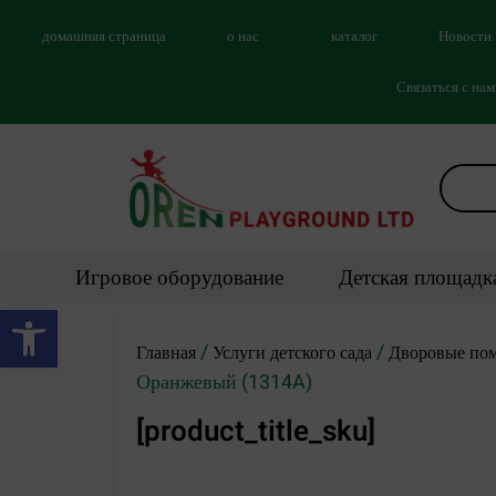
домашняя страница
о нас
каталог
Новости
Связаться с на
Игровое оборудование
Детская площадк
Открыть панель инструментов
/
/
Главная
Услуги детского сада
Дворовые пом
Оранжевый (1314A)
[product_title_sku]