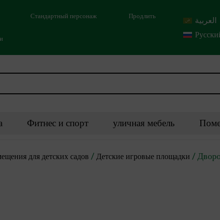
Стандартный персонаж
Продлить
العربية
Русски
ми
а
Фитнес и спорт
уличная мебель
Поме
/
/ Дворо
ещения для детских садов
Детские игровые площадки