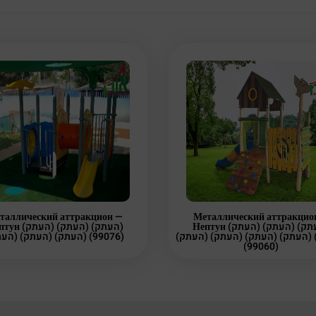
таллический аттракцион —
Металлический аттракцио
Нептун (העתק) (העתק) (העתק)
העתק) (העתק) (העת)
(העתק) (העתק) (העתק) (העתק) (העתק)
(העתק) (העתק) (העתק) (99076)
(99060)