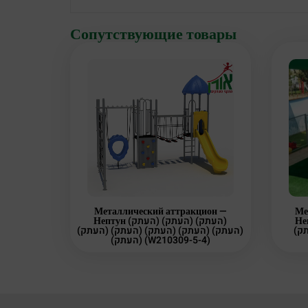
Сопутствующие товары
Металлический аттракцион —
Ме
Нептун (ק
Нептун (העתק) (העתק) (העתק)
(העתק) (העתק) (העתק) (העתק) (העתק)
(העתק) (W210309-5-4)