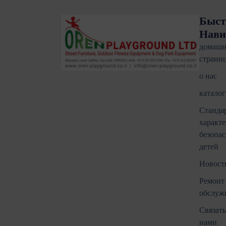
Быст
Нави
домашн
страни
о нас
каталог
Станда
характе
безопас
детей
Новости
Ремонт
обслуж
Связать
нами