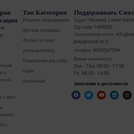
рая
Топ Категории
Поддерживать Связ
гация
Игровое оборудование
Адрес: Massad, Lower Galile
Zip code 1499000
яя
Детская площадка
Электронная почта: info@or
ца
Фитнес и спорт
playground.co.il
телефон: 0505267294
уличная мебель
Время активности:
Помещения для собак
ртный
Sun - Thu: 08:00 - 17:00
сараи
р и
Fri: 08:00 - 14:00
ность
особенный
Заявление о доступности
 с мест
 и
ивание
ся с