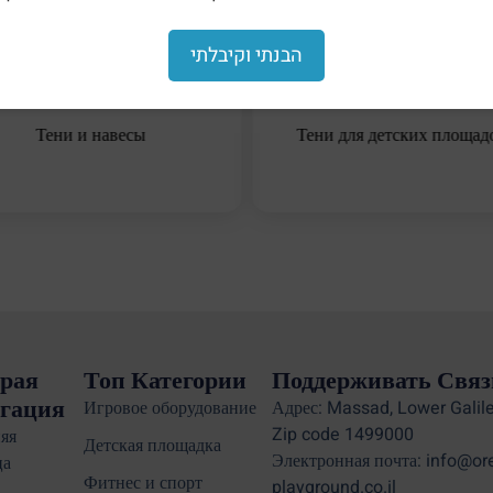
הבנתי וקיבלתי
Тени и навесы
Тени для детских площад
рая
Топ Категории
Поддерживать Связ
гация
Игровое оборудование
Адрес: Massad, Lower Galile
Zip code 1499000
яя
Детская площадка
Электронная почта: info@or
ца
Фитнес и спорт
playground.co.il