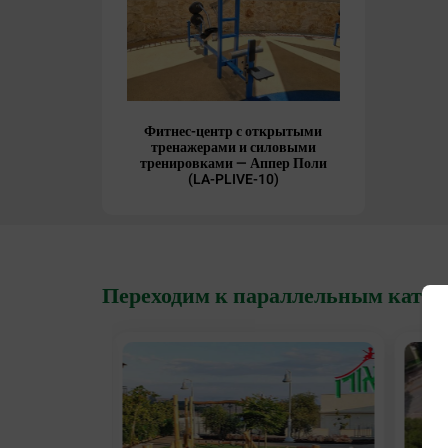
Фитнес-центр с открытыми
тренажерами и силовыми
тренировками — Аппер Поли
(LA-PLIVE-10)
Переходим к параллельным катег