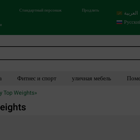
Стандартный персонаж
Продлить
العربية
Русски
ми
а
Фитнес и спорт
уличная мебель
Поме
ly Top Weights»
eights