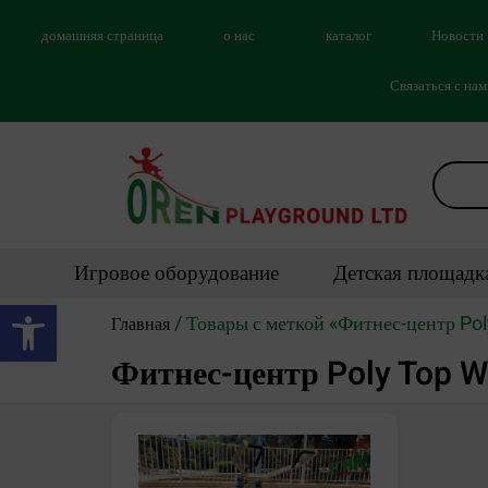
домашняя страница
о нас
каталог
Новости
Связаться с на
Игровое оборудование
Детская площадк
Открыть панель инструментов
/ Товары с меткой «Фитнес-центр Po
Главная
Фитнес-центр Poly Top W