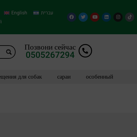
English
עברית
й
Позвони сейчас
0505267294
щения для собак
сараи
особенный