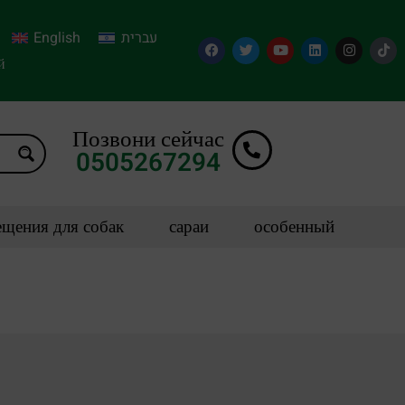
English
עברית
й
Позвони сейчас
0505267294
щения для собак
сараи
особенный