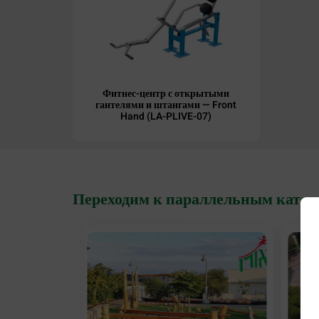
Фитнес-центр с открытыми
гантелями и штангами — Front
Hand (LA-PLIVE-07)
Переходим к параллельным катег