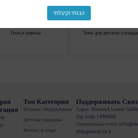
הבנתי וקיבלתי
Тени и навесы
Тени для детских площад
рая
Топ Категории
Поддерживать Связ
гация
Игровое оборудование
Адрес: Massad, Lower Galile
Zip code 1499000
яя
Детская площадка
Электронная почта: info@or
ца
Фитнес и спорт
playground.co.il