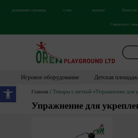
домашняя страница
о нас
каталог
Новости
Связаться с на
Игровое оборудование
Детская площадк
Открыть панель инструментов
/ Товары с меткой «Упражнение для 
Главная
Упражнение для укреплен