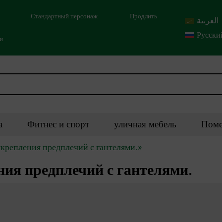
Стандартный персонаж
Продлить
العربية
Русски
ми
а
Фитнес и спорт
уличная мебель
Поме
укрепления предплечий с гантелями.»
ия предплечий с гантелями.