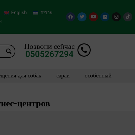
English
עברית
й
Позвони сейчас
0505267294
щения для собак
сараи
особенный
тнес-центров