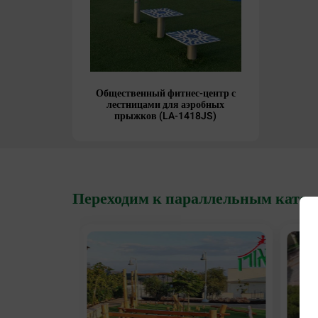
Общественный фитнес-центр с
лестницами для аэробных
прыжков (LA-1418JS)
Переходим к параллельным катег