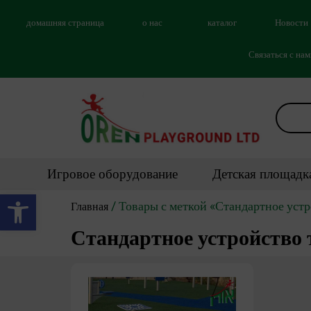
домашняя страница
о нас
каталог
Новости
Связаться с на
Игровое оборудование
Детская площадк
Открыть панель инструментов
/ Товары с меткой «Стандартное уст
Главная
Стандартное устройство 