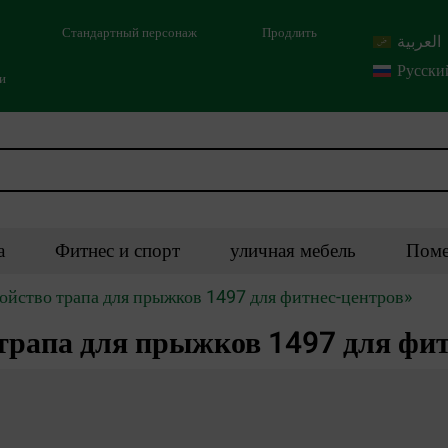
Стандартный персонаж
Продлить
العربية
Русски
ми
а
Фитнес и спорт
уличная мебель
Поме
ройство трапа для прыжков 1497 для фитнес-центров»
трапа для прыжков 1497 для фи