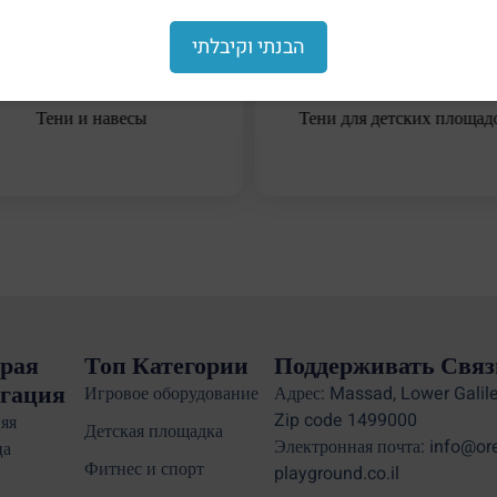
הבנתי וקיבלתי
Тени и навесы
Тени для детских площад
рая
Топ Категории
Поддерживать Связ
гация
Игровое оборудование
Адрес: Massad, Lower Galile
Zip code 1499000
яя
Детская площадка
Электронная почта: info@or
ца
Фитнес и спорт
playground.co.il