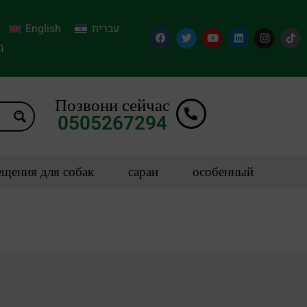
English
עברית
й
Позвони сейчас
0505267294
щения для собак
сараи
особенный