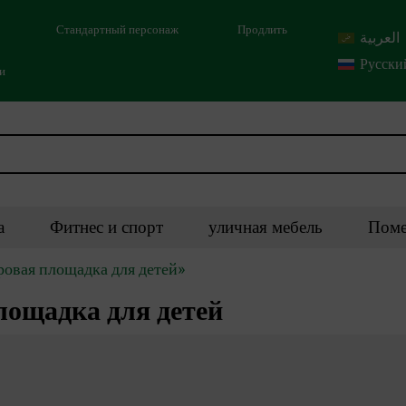
Стандартный персонаж
Продлить
العربية
Русски
ми
а
Фитнес и спорт
уличная мебель
Поме
ровая площадка для детей»
лощадка для детей