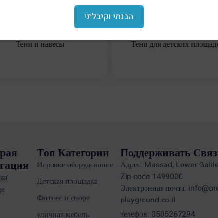
הבנתי וקיבלתי
Тени и навесы
Тени для детских площад
рая
Топ Категории
Поддерживать Связ
гация
Игровое оборудование
Адрес: Massad, Lower Galile
Zip code 1499000
яя
Детская площадка
Электронная почта: info@or
ца
Фитнес и спорт
playground.co.il
телефон: 0505267294
уличная мебель