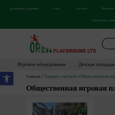
домашняя страница
о нас
каталог
Новости
Связаться с на
Игровое оборудование
Детская площадк
Открыть панель инструментов
/ Товары с меткой «Общественная иг
Главная
Общественная игровая п