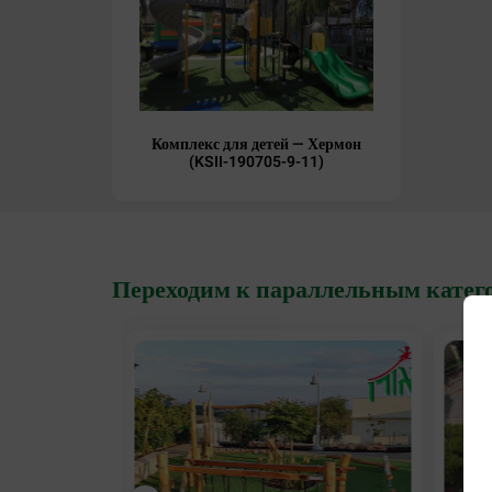
Комплекс для детей — Хермон
(KSII-190705-9-11)
Переходим к параллельным катег