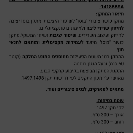
1418BBSA:
תיאור המתקן:
מתקן כושר ציבורי "בוסו" לשיפור היציבות. מתקן בוסו יציבה
לחיזוק שרירי ליבה
ולאימונים פונקציונליים,
לחיזוק ועיצוב השרירים,
שיפור יציבות
ושיווי המשקל.מתקן
כושר "בוסו" מיועד ל
עמידות מקסימלית
ו
מותאם לתנאי
חוץ
.
המתקן בנוי משטח הפעילות
מחוספס המונע החלקה
(קוטר
50 ס"מ) ובעל מנגון רוסטה.
התקנת המתקן מבוצעת בקיבוע קרקעי קבוע.
מאושר ע"י מכון התקנים לפי דרישות תקן 1497,1498.
מתאים לפארקים, לגנים ציבוריים ועוד.
שטח בטיחות:
לפי תקן 1497:
אורך – 300 ס"מ.
רוחב – 300 ס"מ.