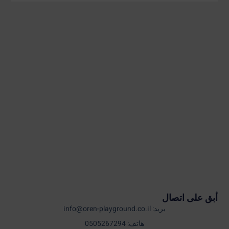
أبق على اتصال
بريد: info@oren-playground.co.il
هاتف: 0505267294