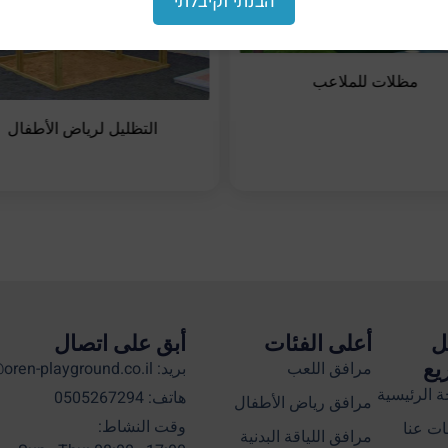
הבנתי וקיבלתי
مظلات للملاعب
التظليل لرياض الأطفال
ل
أعلى الفئات
أبق على اتصال
يع
مرافق اللعب
بريد: info@oren-playground.co.il
 الرئيسية
هاتف: 0505267294
مرافق رياض الأطفال
وقت النشاط:
ت عنا
مرافق اللياقة البدنية