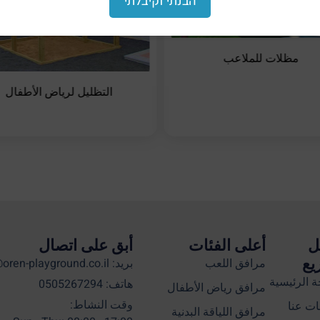
הבנתי וקיבלתי
مظلات للملاعب
التظليل لرياض الأطفال
ل
أعلى الفئات
أبق على اتصال
يع
مرافق اللعب
بريد: info@oren-playground.co.il
 الرئيسية
هاتف: 0505267294
مرافق رياض الأطفال
وقت النشاط:
ت عنا
مرافق اللياقة البدنية