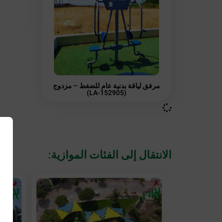
مرفق لياقة بدنية عام للضغط – مزدوج
(LA-152905)
الانتقال إلى الفئات الموازية: