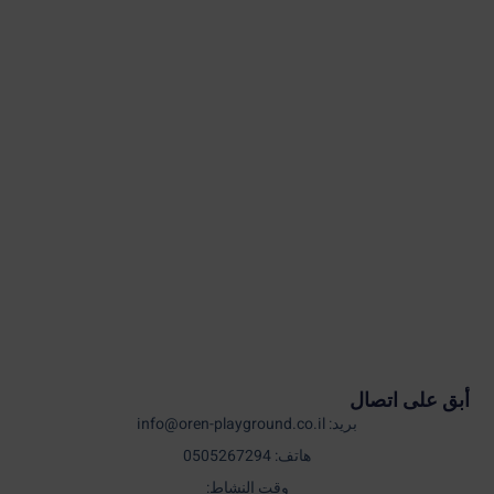
أبق على اتصال
بريد: info@oren-playground.co.il
هاتف: 0505267294
وقت النشاط: