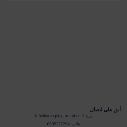
أبق على اتصال
بريد: info@oren-playground.co.il
هاتف: 0505267294