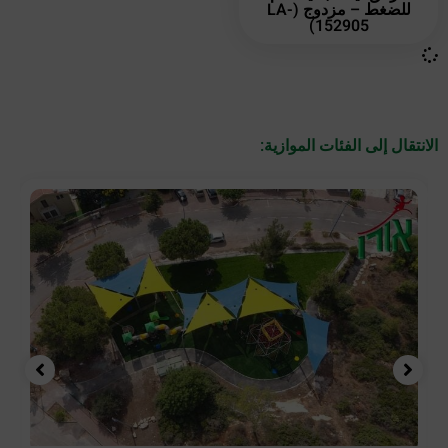
للضغط – مزدوج (LA-
152905)
الانتقال إلى الفئات الموازية: