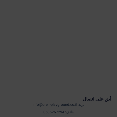
أبق على اتصال
بريد: info@oren-playground.co.il
هاتف: 0505267294