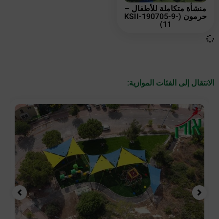
منشأة متكاملة للأطفال –
حرمون (KSII-190705-9-
11)
الانتقال إلى الفئات الموازية: