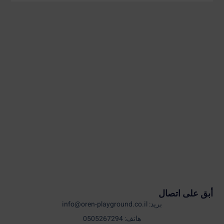
أبق على اتصال
بريد: info@oren-playground.co.il
هاتف: 0505267294