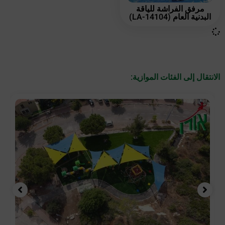
مرفق الفراشة للياقة
البدنية العام (LA-14104)
الانتقال إلى الفئات الموازية: