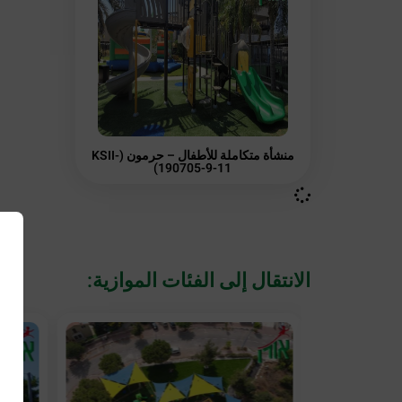
منشأة متكاملة للأطفال – حرمون (KSII-
190705-9-11)
الانتقال إلى الفئات الموازية: