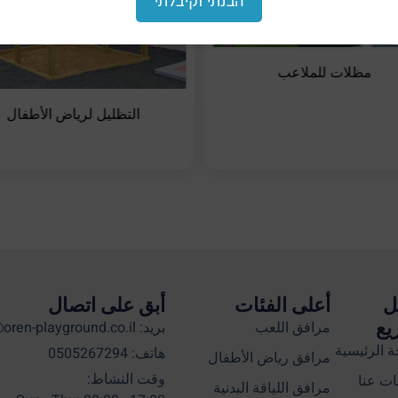
הבנתי וקיבלתי
مظلات للملاعب
التظليل لرياض الأطفال
ل
أعلى الفئات
أبق على اتصال
يع
مرافق اللعب
بريد: info@oren-playground.co.il
 الرئيسية
هاتف: 0505267294
مرافق رياض الأطفال
وقت النشاط:
ت عنا
مرافق اللياقة البدنية