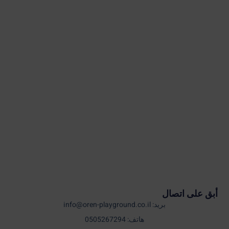
أبق على اتصال
بريد: info@oren-playground.co.il
هاتف: 0505267294