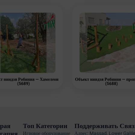
т ниндзя Робиния — Хамелеон
Объект ниндзя Робиния — про
(5689)
(5688)
рая
Топ Категории
Поддерживать Связ
гация
Игровое оборудование
Адрес: Massad, Lower Galile