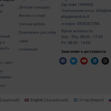
Zip code 1499000
яя
Детская площадка
Электронная почта: info@or
ца
Фитнес и спорт
playground.co.il
телефон: 0505267294
уличная мебель
Время активности:
Помещения для собак
ртный
Sun - Thu: 08:00 - 17:00
сараи
р и
Fri: 08:00 - 14:00
ность
особенный
Заявление о доступности
 с мест
 и
ивание
ся с
(
Арабский
)
English
(
Английский
)
עברית
(
Иврит
)