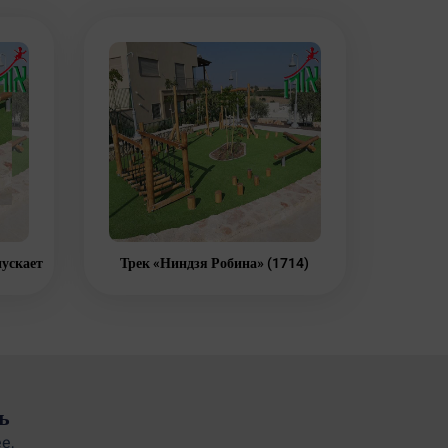
пускает
Трек «Ниндзя Робина» (1714)
ь
e,