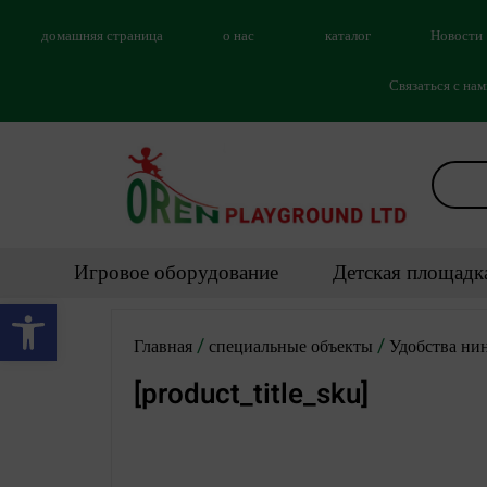
домашняя страница
о нас
каталог
Новости
Связаться с на
Игровое оборудование
Детская площадк
Открыть панель инструментов
/
/
Главная
специальные объекты
Удобства ни
[product_title_sku]