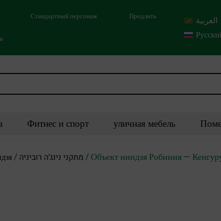
Стандартный персонаж
Продлить
العربية
Русски
ми
а
Фитнес и спорт
уличная мебель
Поме
/
/ Объект ниндзя Робиния — Кенгур
ндзя
מתקני נינג’ה רוביניה