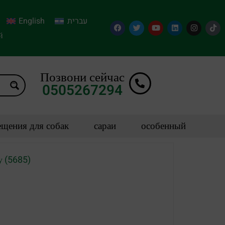
English
עברית
й
Позвони сейчас
0505267294
щения для собак
сараи
особенный
у (5685)