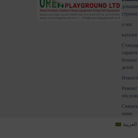
домашн
страни
о нас
каталог
Станда
характе
безопас
детей
Новости
Ремонт
обслуж
Связать
нами
العربية