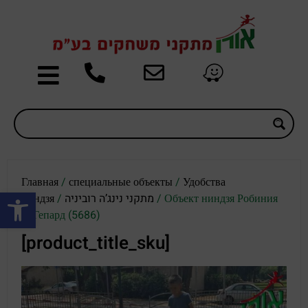
Главная
/
специальные объекты
/
Удобства
Открыть панель инструментов
ниндзя
/
מתקני נינג’ה רוביניה
/ Объект ниндзя Робиния
— Гепард (5686)
[product_title_sku]