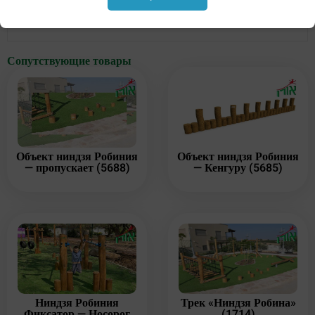
физическую форму, координацию и баланс.
Сопутствующие товары
Объект ниндзя Робиния
Объект ниндзя Робиния
— пропускает (5688)
— Кенгуру (5685)
Ниндзя Робиния
Трек «Ниндзя Робина»
Фиксатор — Носорог
(1714)