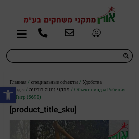
Главная
/
специальные объекты
/
Удобства
Открыть панель инструментов
ниндзя
/
מתקני נינג’ה רוביניה
/ Объект ниндзя Робиния
— Тигр (5690)
[product_title_sku]