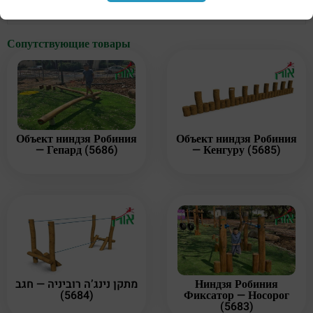
Сопутствующие товары
Объект ниндзя Робиния
Объект ниндзя Робиния
— Гепард (5686)
— Кенгуру (5685)
מתקן נינג’ה רוביניה — חגב
Ниндзя Робиния
(5684)
Фиксатор — Носорог
(5683)