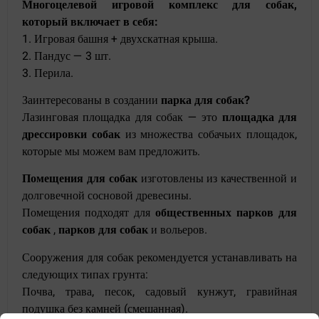
Многоцелевой игровой комплекс для собак,
который включает в себя:
1. Игровая башня + двухскатная крыша.
2. Пандус — 3 шт.
3. Перила.
Заинтересованы в создании
парка для собак?
Лазинговая площадка для собак — это
площадка для
дрессировки собак
из множества собачьих площадок,
которые мы можем вам предложить.
Помещения для собак
изготовлены из качественной и
долговечной сосновой древесины.
Помещения подходят для
общественных парков для
собак
,
парков для собак
и вольеров.
Сооружения для собак рекомендуется устанавливать на
следующих типах грунта:
Почва, трава, песок, садовый кунжут, гравийная
подушка без камней (смешанная).