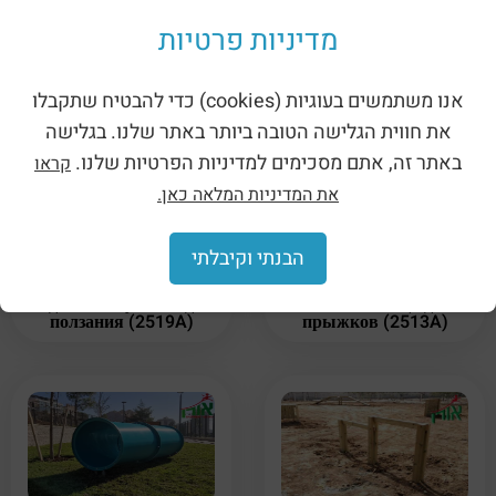
Для согласования встречи и расчета стоимости
מדיניות פרטיות
установки собачьего парка — нажмите здесь
אנו משתמשים בעוגיות (cookies) כדי להבטיח שתקבלו
את חווית הגלישה הטובה ביותר באתר שלנו. בגלישה
Сопутствующие товары
באתר זה, אתם מסכימים למדיניות הפרטיות שלנו.
קראו
את המדיניות המלאה כאן.
הבנתי וקיבלתי
Помещение для собак –
Приспособление для
подвесной туннель для
собак — кольца для
ползания (2519A)
прыжков (2513A)