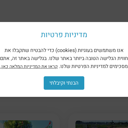
מדיניות פרטיות
אנו משתמשים בעוגיות (cookies) כדי להבטיח שתקבלו את
חווית הגלישה הטובה ביותר באתר שלנו. בגלישה באתר זה, אתם
Вернуться в каталог
מסכימים למדיניות הפרטיות שלנו.
קראו את המדיניות המלאה כאן.
ление для собак — кольца для прыжков (25
о собаководстве — кольца для прыжков — 2513А:
הבנתי וקיבלתי
нт — отдельные кольца для прыжков, поэтому каждый кру