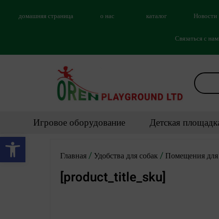
домашняя страница
о нас
каталог
Новости
Связаться с на
Игровое оборудование
Детская площадк
Открыть панель инструментов
/
/
Главная
Удобства для собак
Помещения для 
[product_title_sku]