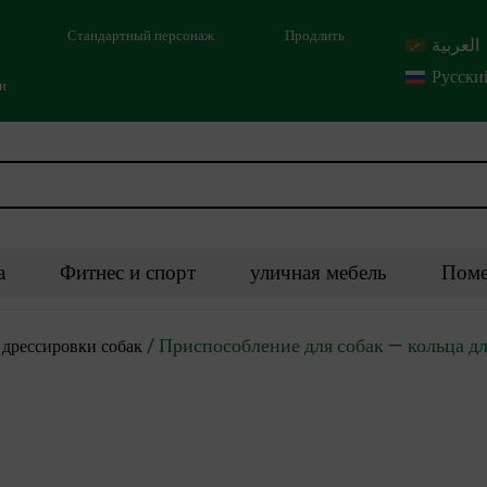
Стандартный персонаж
Продлить
العربية
Русски
ми
а
Фитнес и спорт
уличная мебель
Поме
/ Приспособление для собак — кольца д
дрессировки собак