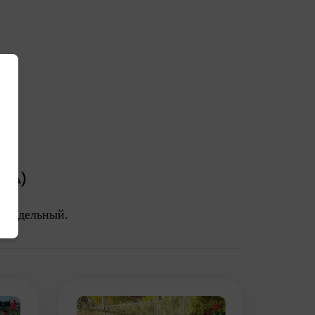
13A)
г отдельный.