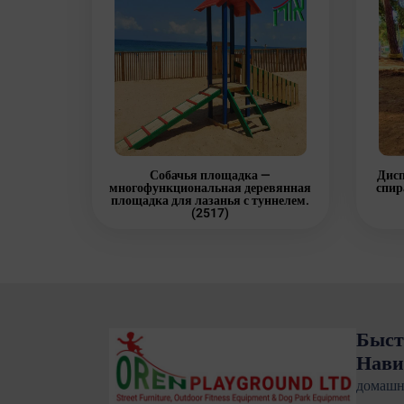
Собачья площадка —
Дисп
многофункциональная деревянная
спир
площадка для лазанья с туннелем.
(2517)
Быст
Нави
домашн