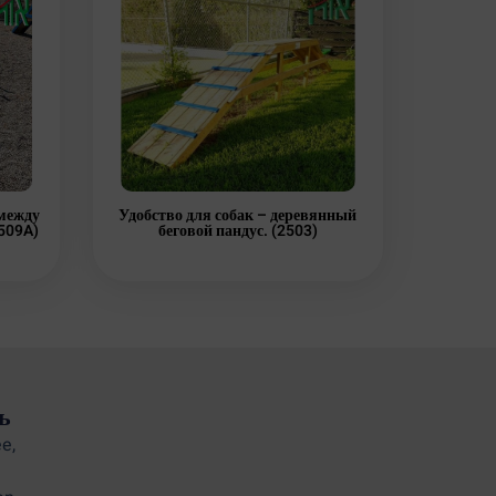
 между
Удобство для собак – деревянный
509A)
беговой пандус. (2503)
ь
e,