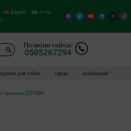
English
עברית
й
Позвони сейчас
0505267294
щения для собак
сараи
особенный
ля прыжков (2513A)