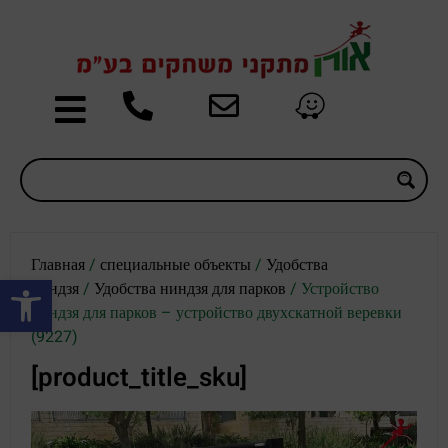
Главная
/
специальные объекты
/
Удобства
Открыть панель инструментов
ниндзя
/
Удобства ниндзя для парков
/ Устройство
ниндзя для парков – устройство двухскатной веревки
(9227)
[product_title_sku]