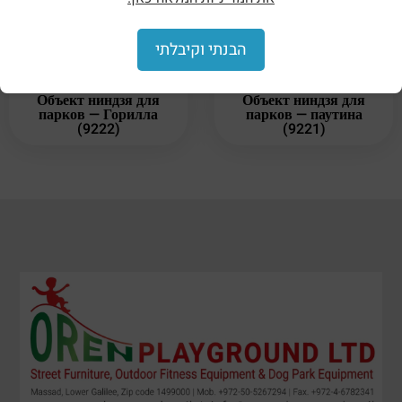
הבנתי וקיבלתי
Объект ниндзя для
Объект ниндзя для
парков — Горилла
парков — паутина
(9222)
(9221)